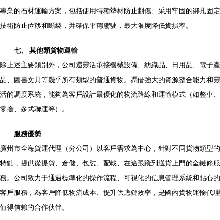
專業的石材運輸方案，包括使用特種墊材防止劃傷、采用牢固的綁扎固定
技術防止位移和斷裂，并確保平穩駕駛，最大限度降低貨損率。
七、 其他類貨物運輸
除上述主要類別外，公司還靈活承接機械設備、紡織品、日用品、電子產
品、圖書文具等幾乎所有類型的普通貨物。憑借強大的資源整合能力和靈
活的調度系統，能夠為客戶設計最優化的物流路線和運輸模式（如整車、
零擔、多式聯運等）。
服務優勢
廣州市全海貨運代理（分公司）以客戶需求為中心，針對不同貨物類型的
特點，提供從提貨、倉儲、包裝、配載、在途跟蹤到送貨上門的全鏈條服
務。公司致力于通過標準化的操作流程、可視化的信息管理系統和貼心的
客戶服務，為客戶降低物流成本、提升供應鏈效率，是國內貨物運輸代理
值得信賴的合作伙伴。