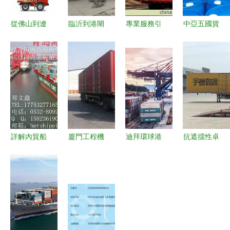
從佛山到遼
臨沂到港閘
專業服務引
中亞五國貨
陽 高效物
區物流專線
領運輸未來
運代理與國
流企業如何
公司 國內
——探訪上
內貨物運輸
打通南北貨
貨物運輸代
海慧佳貨物
代理的全景
物運輸通
理的專業之
運輸代理
解析
道？
選
詳解內貿船
廈門工程機
迪拜環球港
抗遮擋性卓
舶代理與集
械設備運輸
務集團加大
越 杭州品
裝箱物流運
服務的專業
對非洲市場
鉑科技定位
輸的核心價
路徑解析
投資，航運
產品在物流
值
應對超高大
界矚目
集團實測中
型與超重運
脫穎而出
輸挑戰