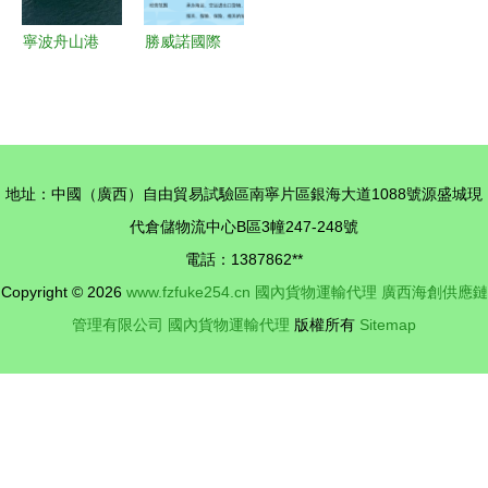
寧波舟山港
勝威諾國際
外貿進口代
貨運代理
理清關與運
(上海)天津
輸一站式服
分公司 國
務解析
內貨物運輸
地址：中國（廣西）自由貿易試驗區南寧片區銀海大道1088號源盛城現
代理的專業
代倉儲物流中心B區3幢247-248號
力量
電話：1387862**
Copyright © 2026
www.fzfuke254.cn
國內貨物運輸代理
廣西海創供應鏈
管理有限公司
國內貨物運輸代理
版權所有
Sitemap