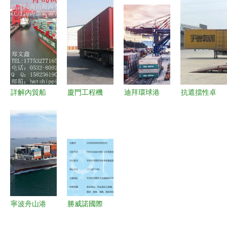
流企業如何
公司 國內
——探訪上
內貨物運輸
打通南北貨
貨物運輸代
海慧佳貨物
代理的全景
物運輸通
理的專業之
運輸代理
解析
道？
選
詳解內貿船
廈門工程機
迪拜環球港
抗遮擋性卓
舶代理與集
械設備運輸
務集團加大
越 杭州品
裝箱物流運
服務的專業
對非洲市場
鉑科技定位
輸的核心價
路徑解析
投資，航運
產品在物流
值
應對超高大
界矚目
集團實測中
型與超重運
脫穎而出
輸挑戰
寧波舟山港
勝威諾國際
外貿進口代
貨運代理