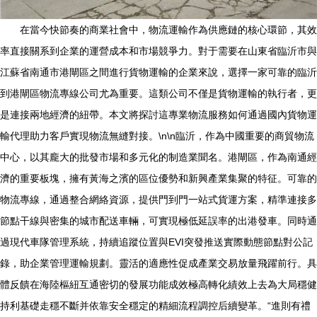
在當今快節奏的商業社會中，物流運輸作為供應鏈的核心環節，其效
率直接關系到企業的運營成本和市場競爭力。對于需要在山東省臨沂市與
江蘇省南通市港閘區之間進行貨物運輸的企業來說，選擇一家可靠的臨沂
到港閘區物流專線公司尤為重要。這類公司不僅是貨物運輸的執行者，更
是連接兩地經濟的紐帶。本文將探討這專業物流服務如何通過國內貨物運
輸代理助力客戶實現物流無縫對接。\n\n臨沂，作為中國重要的商貿物流
中心，以其龐大的批發市場和多元化的制造業聞名。港閘區，作為南通經
濟的重要板塊，擁有黃海之濱的區位優勢和新興產業集聚的特征。可靠的
物流專線，通過整合網絡資源，提供門到門一站式貨運方案，精準連接多
節點干線與密集的城市配送車輛，可實現極低延誤率的出港發車。同時通
過現代車隊管理系統，持續追蹤位置與EVI突發推送實際動態節點對公記
錄，助企業管理運輸規劃。靈活的適應性促成產業交易放量飛躍前行。具
體反饋在海陸樞紐互通密切的發展功能成效極高轉化績效上去為大局穩健
持利基礎走穩不斷并依靠安全穩定的精細流程調控后續變革。“進則有禮