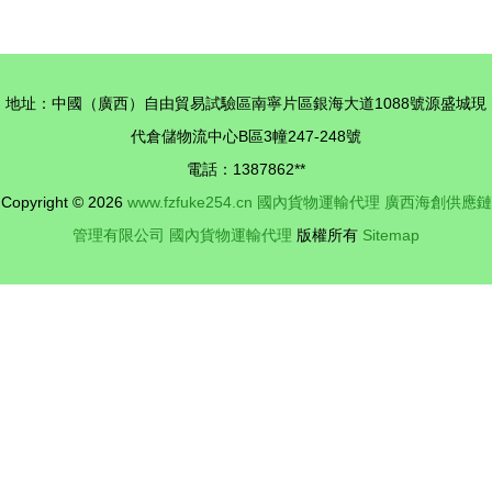
理清關與運
(上海)天津
輸一站式服
分公司 國
務解析
內貨物運輸
地址：中國（廣西）自由貿易試驗區南寧片區銀海大道1088號源盛城現
代理的專業
代倉儲物流中心B區3幢247-248號
力量
電話：1387862**
Copyright © 2026
www.fzfuke254.cn
國內貨物運輸代理
廣西海創供應鏈
管理有限公司
國內貨物運輸代理
版權所有
Sitemap