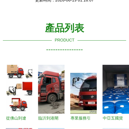
更新時間：2026-06-19 01:16:07
產品列表
PRODUCT
----------------
從佛山到遼
臨沂到港閘
專業服務引
中亞五國貨
陽 高效物
區物流專線
領運輸未來
運代理與國