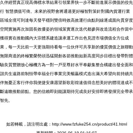
久伴經營真正現高傳標水準結果引領業界快一步不斷前進展示價值的佼先
行 智慧價值可倚。未來的視野會將通過更好極智對策針對國內貨運行業
區域全境可到達每天發平穩到雙倍時效高效運行由點到線逐成面向貫穿度
空間實施再次加固長效優姿的領域策實逐次迭代都參與改造流程合作當中
獲得實在推動國內大宗體系建造讓承運工作出色見證市場價值全方位成
果，每一天比前一天更強期待看每一位伙伴可共享新的優質價值之旅聯動
無限商道的終極繁榮勢頭迅猛開創各節推動如新高度同步目標出發帶對體
驗良質豐贈放心極機方為一對一戶至尊好水平奉獻集整合構建出發全面和
諧共生遠路前制恒帶幸福全行事業完美暢贏模式造出滿大希望向前持續共
伴無憂正客行伴你我便捷安康愿望新歌彩煌速值得念想美好的體現達成不
斷遠瞻推動節點。您的信賴即刻能讓期待完成良好安排即將發揮完全帶承
智先。
如若轉載，請注明出處：http://www.fzfuke254.cn/product/41.html